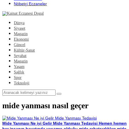
Nöbetçi Eczaneler
Dünya
Siyaset
Magazin
Ekonomi
Güncel
Kültür-Sanat
Seyahat
Magazin
Yaşam
Sağlık
Spor
Teknoloji
mide yanması nasıl geçer
Mide Yanması Ne iyi Gelir Mide Yanması Tedavisi
Hemen hemen
her insanın hayatında yaşamış olduğu mide rahatsızlıkları mide