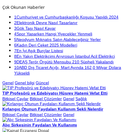
Çok Okunan Haberler
1
Cumhuriyet ve Cumhurbaşkanlığı Koşusu Yapıldı 2024
2
Elektronik Devre Nasıl Tasarlanır
3
Gök Taşı Nasıl Kayar
4
Spor Yaparken Hangi Yiyecekler Yenmeli
5
Neodyum Mıknatıs Satın Alabileceğiniz Yerler
6
Kadın Deri Ceket 2025 Modelleri
7
En İyi Aşık Burçlar Listesi
8
En Yakın Elektrikçimi Arıyrosun İstanbul Acil Elektrikçi
9
DEAŞ Terör Örgütü Mensubu 210 Şüpheli Yakalandı
10
ABD Dış Ticaret Açığı, Mart Ayında 162,0 Milyar Dolara
Yükseldi
Genel
Genel bilgi
Güncel
TIP Profesörü ve Edebiyatçı Hüsrev Hatemi Vefat Etti
Bitkisel Çaylar
Bitkisel Çözümler
Genel
Sağlık
Kırlangıç Otunun Faydaları Kullanım Şekli Nelerdir
Bitkisel Çaylar
Bitkisel Çözümler
Genel
Alıç Sirkesinin Faydaları Ve Kullanımı