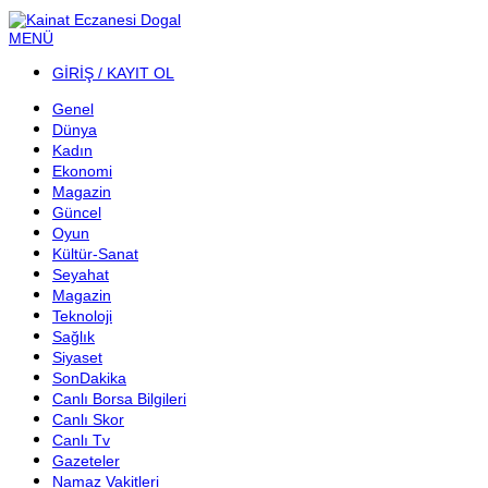
MENÜ
GİRİŞ / KAYIT OL
Genel
Dünya
Kadın
Ekonomi
Magazin
Güncel
Oyun
Kültür-Sanat
Seyahat
Magazin
Teknoloji
Sağlık
Siyaset
SonDakika
Canlı Borsa Bilgileri
Canlı Skor
Canlı Tv
Gazeteler
Namaz Vakitleri