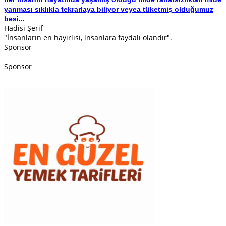
yanması sıklıkla tekrarlaya biliyor veyea tüketmiş olduğumuz
besi...
Hadisi Şerif
"İnsanların en hayırlısı, insanlara faydalı olandır".
Sponsor
Sponsor