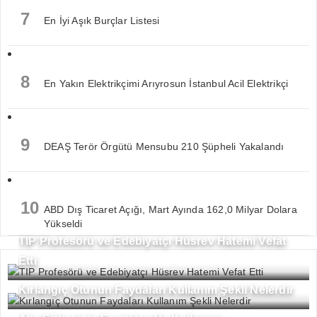
7
En İyi Aşık Burçlar Listesi
8
En Yakın Elektrikçimi Arıyrosun İstanbul Acil Elektrikçi
9
DEAŞ Terör Örgütü Mensubu 210 Şüpheli Yakalandı
10
ABD Dış Ticaret Açığı, Mart Ayında 162,0 Milyar Dolara
Yükseldi
TIP Profesörü ve Edebiyatçı Hüsrev Hatemi Vefat
Etti
Kırlangıç Otunun Faydaları Kullanım Şekli Nelerdir