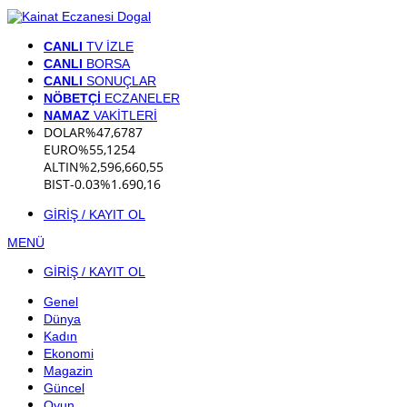
CANLI
TV İZLE
CANLI
BORSA
CANLI
SONUÇLAR
NÖBETÇİ
ECZANELER
NAMAZ
VAKİTLERİ
DOLAR
%
47,6787
EURO
%
55,1254
ALTIN
%2,59
6,660,55
BIST
-0.03%
1.690,16
GİRİŞ / KAYIT OL
MENÜ
GİRİŞ / KAYIT OL
Genel
Dünya
Kadın
Ekonomi
Magazin
Güncel
Oyun