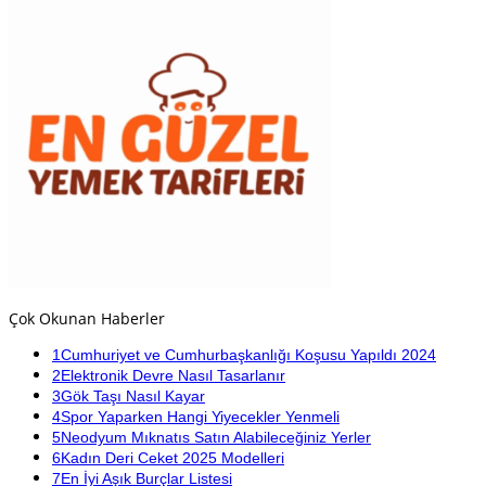
Çok Okunan Haberler
1
Cumhuriyet ve Cumhurbaşkanlığı Koşusu Yapıldı 2024
2
Elektronik Devre Nasıl Tasarlanır
3
Gök Taşı Nasıl Kayar
4
Spor Yaparken Hangi Yiyecekler Yenmeli
5
Neodyum Mıknatıs Satın Alabileceğiniz Yerler
6
Kadın Deri Ceket 2025 Modelleri
7
En İyi Aşık Burçlar Listesi