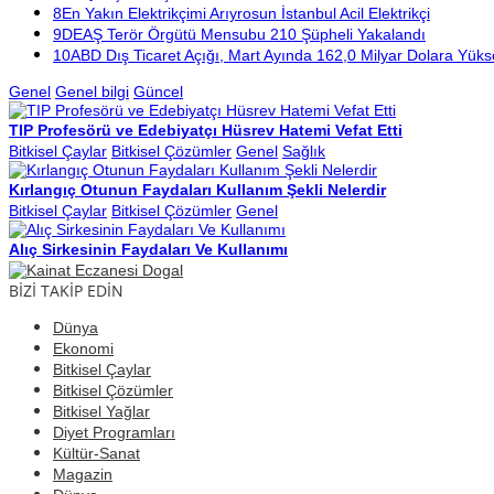
8
En Yakın Elektrikçimi Arıyrosun İstanbul Acil Elektrikçi
9
DEAŞ Terör Örgütü Mensubu 210 Şüpheli Yakalandı
10
ABD Dış Ticaret Açığı, Mart Ayında 162,0 Milyar Dolara Yüks
Genel
Genel bilgi
Güncel
TIP Profesörü ve Edebiyatçı Hüsrev Hatemi Vefat Etti
Bitkisel Çaylar
Bitkisel Çözümler
Genel
Sağlık
Kırlangıç Otunun Faydaları Kullanım Şekli Nelerdir
Bitkisel Çaylar
Bitkisel Çözümler
Genel
Alıç Sirkesinin Faydaları Ve Kullanımı
BİZİ TAKİP EDİN
Dünya
Ekonomi
Bitkisel Çaylar
Bitkisel Çözümler
Bitkisel Yağlar
Diyet Programları
Kültür-Sanat
Magazin