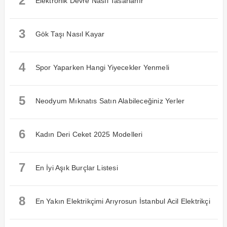
2
Elektronik Devre Nasıl Tasarlanır
3
Gök Taşı Nasıl Kayar
4
Spor Yaparken Hangi Yiyecekler Yenmeli
5
Neodyum Mıknatıs Satın Alabileceğiniz Yerler
6
Kadın Deri Ceket 2025 Modelleri
7
En İyi Aşık Burçlar Listesi
8
En Yakın Elektrikçimi Arıyrosun İstanbul Acil Elektrikçi