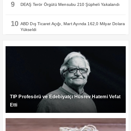
9
DEAŞ Terör Örgütü Mensubu 210 Şüpheli Yakalandı
10
ABD Dış Ticaret Açığı, Mart Ayında 162,0 Milyar Dolara
Yükseldi
TIP Profesörü ve Edebiyatçı Hüsrev Hatemi Vefat
Etti