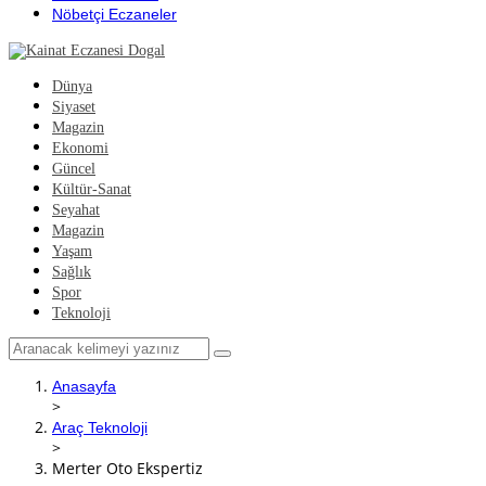
Nöbetçi Eczaneler
Dünya
Siyaset
Magazin
Ekonomi
Güncel
Kültür-Sanat
Seyahat
Magazin
Yaşam
Sağlık
Spor
Teknoloji
Anasayfa
>
Araç Teknoloji
>
Merter Oto Ekspertiz