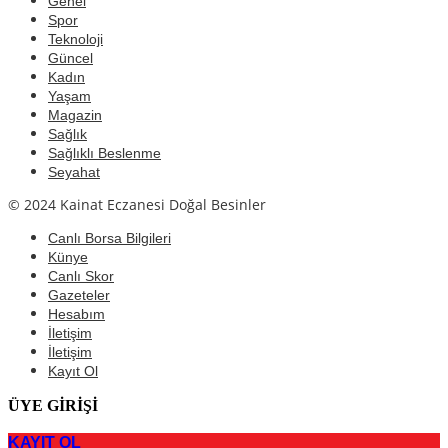
Genel
Spor
Teknoloji
Güncel
Kadın
Yaşam
Magazin
Sağlık
Sağlıklı Beslenme
Seyahat
© 2024 Kainat Eczanesi Doğal Besinler
Canlı Borsa Bilgileri
Künye
Canlı Skor
Gazeteler
Hesabım
İletişim
İletişim
Kayıt Ol
ÜYE GİRİŞİ
KAYIT OL