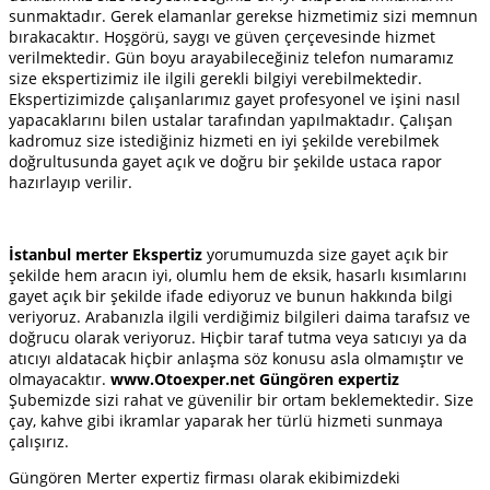
sunmaktadır. Gerek elamanlar gerekse hizmetimiz sizi memnun
bırakacaktır. Hoşgörü, saygı ve güven çerçevesinde hizmet
verilmektedir. Gün boyu arayabileceğiniz telefon numaramız
size ekspertizimiz ile ilgili gerekli bilgiyi verebilmektedir.
Ekspertizimizde çalışanlarımız gayet profesyonel ve işini nasıl
yapacaklarını bilen ustalar tarafından yapılmaktadır. Çalışan
kadromuz size istediğiniz hizmeti en iyi şekilde verebilmek
doğrultusunda gayet açık ve doğru bir şekilde ustaca rapor
hazırlayıp verilir.
İstanbul merter Ekspertiz
yorumumuzda size gayet açık bir
şekilde hem aracın iyi, olumlu hem de eksik, hasarlı kısımlarını
gayet açık bir şekilde ifade ediyoruz ve bunun hakkında bilgi
veriyoruz. Arabanızla ilgili verdiğimiz bilgileri daima tarafsız ve
doğrucu olarak veriyoruz. Hiçbir taraf tutma veya satıcıyı ya da
atıcıyı aldatacak hiçbir anlaşma söz konusu asla olmamıştır ve
olmayacaktır.
www.Otoexper.net Güngören expertiz
Şubemizde sizi rahat ve güvenilir bir ortam beklemektedir. Size
çay, kahve gibi ikramlar yaparak her türlü hizmeti sunmaya
çalışırız.
Güngören Merter expertiz firması olarak ekibimizdeki