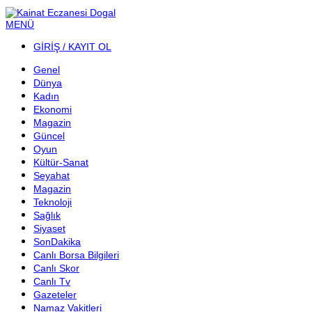
MENÜ
GİRİŞ / KAYIT OL
Genel
Dünya
Kadın
Ekonomi
Magazin
Güncel
Oyun
Kültür-Sanat
Seyahat
Magazin
Teknoloji
Sağlık
Siyaset
SonDakika
Canlı Borsa Bilgileri
Canlı Skor
Canlı Tv
Gazeteler
Namaz Vakitleri