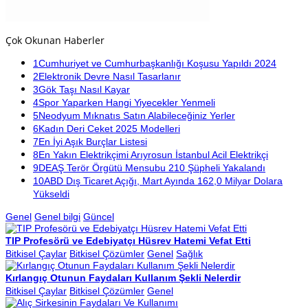
Çok Okunan Haberler
1
Cumhuriyet ve Cumhurbaşkanlığı Koşusu Yapıldı 2024
2
Elektronik Devre Nasıl Tasarlanır
3
Gök Taşı Nasıl Kayar
4
Spor Yaparken Hangi Yiyecekler Yenmeli
5
Neodyum Mıknatıs Satın Alabileceğiniz Yerler
6
Kadın Deri Ceket 2025 Modelleri
7
En İyi Aşık Burçlar Listesi
8
En Yakın Elektrikçimi Arıyrosun İstanbul Acil Elektrikçi
9
DEAŞ Terör Örgütü Mensubu 210 Şüpheli Yakalandı
10
ABD Dış Ticaret Açığı, Mart Ayında 162,0 Milyar Dolara
Yükseldi
Genel
Genel bilgi
Güncel
TIP Profesörü ve Edebiyatçı Hüsrev Hatemi Vefat Etti
Bitkisel Çaylar
Bitkisel Çözümler
Genel
Sağlık
Kırlangıç Otunun Faydaları Kullanım Şekli Nelerdir
Bitkisel Çaylar
Bitkisel Çözümler
Genel