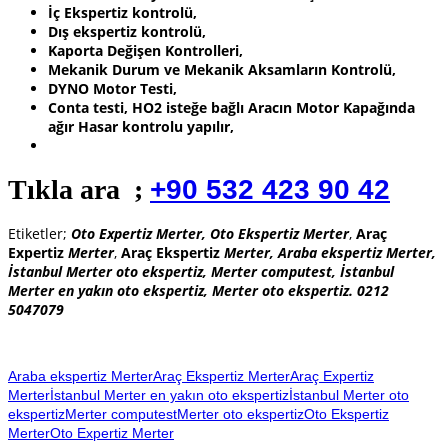
İç Ekspertiz kontrolü,
Dış ekspertiz kontrolü,
Kaporta Değişen Kontrolleri,
Mekanik Durum ve Mekanik Aksamların Kontrolü,
DYNO Motor Testi,
Conta testi, HO2 isteğe bağlı Aracın Motor Kapağında
ağır Hasar kontrolu yapılır,
Tıkla ara ;
+90 532 423 90 42
Etiketler;
Oto Expertiz Merter,
Oto Ekspertiz Merter
,
Araç
Expertiz
Merter
,
Araç Ekspertiz
Merter
, Araba ekspertiz Merter,
İstanbul Merter oto ekspertiz, Merter computest, İstanbul
Merter en yakın oto ekspertiz, Merter oto ekspertiz. 0212
5047079
Araba ekspertiz Merter
Araç Ekspertiz Merter
Araç Expertiz
Merter
İstanbul Merter en yakın oto ekspertiz
İstanbul Merter oto
ekspertiz
Merter computest
Merter oto ekspertiz
Oto Ekspertiz
Merter
Oto Expertiz Merter