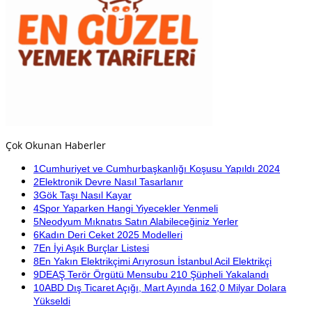
Çok Okunan Haberler
1
Cumhuriyet ve Cumhurbaşkanlığı Koşusu Yapıldı 2024
2
Elektronik Devre Nasıl Tasarlanır
3
Gök Taşı Nasıl Kayar
4
Spor Yaparken Hangi Yiyecekler Yenmeli
5
Neodyum Mıknatıs Satın Alabileceğiniz Yerler
6
Kadın Deri Ceket 2025 Modelleri
7
En İyi Aşık Burçlar Listesi
8
En Yakın Elektrikçimi Arıyrosun İstanbul Acil Elektrikçi
9
DEAŞ Terör Örgütü Mensubu 210 Şüpheli Yakalandı
10
ABD Dış Ticaret Açığı, Mart Ayında 162,0 Milyar Dolara
Yükseldi