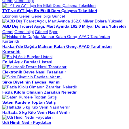
Genel
Genel bilgi
TYT ve AYT İçin En Etkili Ders Çalışma Teknikleri
Ekonomi
Genel
Genel bilgi
Güncel
ABD Dış Ticaret Açığı, Mart Ayında 162,0 Milyar Dolara Yükseldi
Genel
Genel bilgi
Güncel
Spor
Hakkari’de Dağda Mahsur Kalan Genç, AFAD Tarafından
Kurtarıldı
En İyi Aşık Burçlar Listesi
Elektronik Devre Nasıl Tasarlanır
Sirke Diyetinin Faydası Var mı
Fazla Kilolu Olmanın Zararları Nelerdir
Saten Kurdele Toptan Satış
Haftada 5 kg Kilo Verin Nasıl Verilir
Udi Hindi Nedir Faydaları