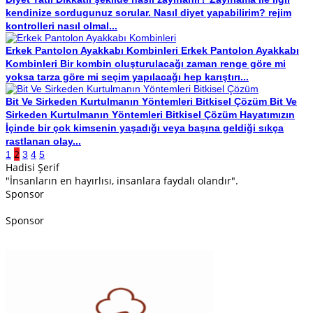
kendinize sordugunuz sorular. Nasıl diyet yapabilirim? rejim
kontrolleri nasıl olmal...
Erkek Pantolon Ayakkabı Kombinleri
Erkek Pantolon Ayakkabı
Kombinleri Bir kombin oluşturulacağı zaman renge göre mi
yoksa tarza göre mi seçim yapılacağı hep karıştırı...
Bit Ve Sirkeden Kurtulmanın Yöntemleri Bitkisel Çözüm
Bit Ve
Sirkeden Kurtulmanın Yöntemleri Bitkisel Çözüm Hayatımızın
İçinde bir çok kimsenin yaşadığı veya başına geldiği sıkça
rastlanan olay...
2
1
3
4
5
Hadisi Şerif
"İnsanların en hayırlısı, insanlara faydalı olandır".
Sponsor
Sponsor