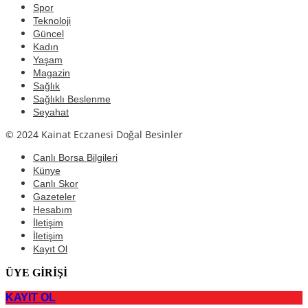
Spor
Teknoloji
Güncel
Kadın
Yaşam
Magazin
Sağlık
Sağlıklı Beslenme
Seyahat
© 2024 Kainat Eczanesi Doğal Besinler
Canlı Borsa Bilgileri
Künye
Canlı Skor
Gazeteler
Hesabım
İletişim
İletişim
Kayıt Ol
ÜYE GİRİŞİ
KAYIT OL