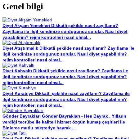
Genel bilgi
Diyet Akşam Yemekleri
Dikkatli şekilde nasıl zayıflanır?
Zayıflama ile ilgil kendinize sordugunuz sorular. Nasıl diyet
yapabilirim? rejim kontrolleri nasıl olmal...
Diyet Atıştırmalık
Dikkatli şekilde nasıl zayıflanır? Zayıflama ile
ilgil kendinize sordugunuz sorular. Nasıl diyet yapabilirim?
rejim kontrolleri nasıl olmal...
Diyet Kahvaltı
Dikkatli şekilde nasıl zayıflanır? Zayıflama ile
ilgil kendinize sordugunuz sorular. Nasıl diyet yapabilirim?
rejim kontrolleri nasıl olmal...
Diyet Kurabiye
Dikkatli şekilde nasıl zayıflanır? Zayıflama ile
ilgil kendinize sordugunuz sorular. Nasıl diyet yapabilirim?
rejim kontrolleri nasıl olmal...
Gönder Bayrakları
Gönder Bayrakları - Hes Bayrak , Yılların
verdiği tecrübe ile kaliteli hizmet özgün kumaş çeşitleri ile
Binlerce mutlu müşteriye bayrak ...
Diyet Tatlı
Dikkatli şekilde nasıl zayıflanır? Zayıflama ile ilgil