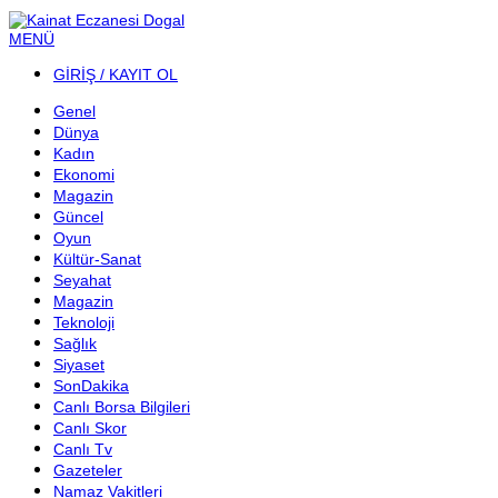
MENÜ
GİRİŞ / KAYIT OL
Genel
Dünya
Kadın
Ekonomi
Magazin
Güncel
Oyun
Kültür-Sanat
Seyahat
Magazin
Teknoloji
Sağlık
Siyaset
SonDakika
Canlı Borsa Bilgileri
Canlı Skor
Canlı Tv
Gazeteler
Namaz Vakitleri