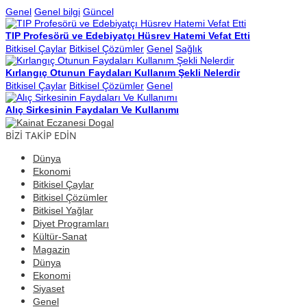
Genel
Genel bilgi
Güncel
TIP Profesörü ve Edebiyatçı Hüsrev Hatemi Vefat Etti
Bitkisel Çaylar
Bitkisel Çözümler
Genel
Sağlık
Kırlangıç Otunun Faydaları Kullanım Şekli Nelerdir
Bitkisel Çaylar
Bitkisel Çözümler
Genel
Alıç Sirkesinin Faydaları Ve Kullanımı
BİZİ TAKİP EDİN
Dünya
Ekonomi
Bitkisel Çaylar
Bitkisel Çözümler
Bitkisel Yağlar
Diyet Programları
Kültür-Sanat
Magazin
Dünya
Ekonomi
Siyaset
Genel