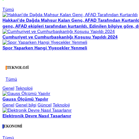
Tümü
Hakkari’de Dağda Mahsur Kalan Genç, AFAD Tarafından Kurtarıld
genç, AFAD ekipleri tarafından kurtarıldı. Edinilen bilgiye göre, d
Cumhuriyet ve Cumhurbaşkanlığı Koşusu Yapıldı 2024
Spor Yaparken Hangi Yiyecekler Yenmeli
TEKNOLOJİ
Tümü
Genel
Teknoloji
Gauss Ölçümü Yapılır
Genel
Genel bilgi
Güncel
Teknoloji
Elektronik Devre Nasıl Tasarlanır
EKONOMİ
Tümü