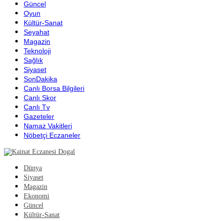
Güncel
Oyun
Kültür-Sanat
Seyahat
Magazin
Teknoloji
Sağlık
Siyaset
SonDakika
Canlı Borsa Bilgileri
Canlı Skor
Canlı Tv
Gazeteler
Namaz Vakitleri
Nöbetçi Eczaneler
Dünya
Siyaset
Magazin
Ekonomi
Güncel
Kültür-Sanat