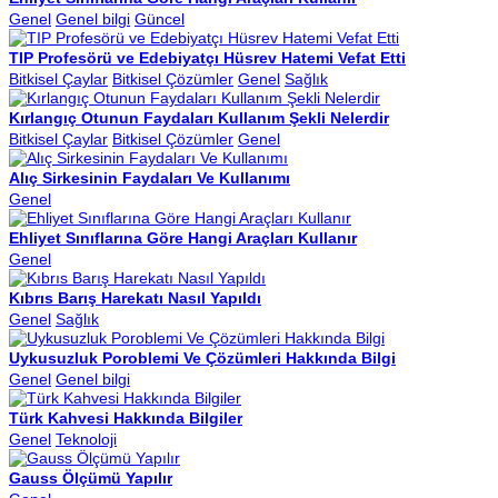
Genel
Genel bilgi
Güncel
TIP Profesörü ve Edebiyatçı Hüsrev Hatemi Vefat Etti
Bitkisel Çaylar
Bitkisel Çözümler
Genel
Sağlık
Kırlangıç Otunun Faydaları Kullanım Şekli Nelerdir
Bitkisel Çaylar
Bitkisel Çözümler
Genel
Alıç Sirkesinin Faydaları Ve Kullanımı
Genel
Ehliyet Sınıflarına Göre Hangi Araçları Kullanır
Genel
Kıbrıs Barış Harekatı Nasıl Yapıldı
Genel
Sağlık
Uykusuzluk Poroblemi Ve Çözümleri Hakkında Bilgi
Genel
Genel bilgi
Türk Kahvesi Hakkında Bilgiler
Genel
Teknoloji
Gauss Ölçümü Yapılır