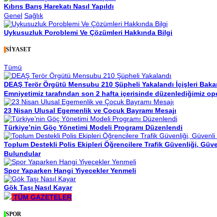
Kıbrıs Barış Harekatı Nasıl Yapıldı
Genel
Sağlık
Uykusuzluk Poroblemi Ve Çözümleri Hakkında Bilgi
SİYASET
Tümü
DEAŞ Terör Örgütü Mensubu 210 Şüpheli Yakalandı
İçişleri Bak
Emniyetimiz tarafından son 2 hafta içerisinde düzenlediğimiz ope
23 Nisan Ulusal Egemenlik ve Çocuk Bayramı Mesajı
Türkiye’nin Göç Yönetimi Modeli Programı Düzenlendi
Toplum Destekli Polis Ekipleri Öğrencilere Trafik Güvenliği, Güv
Bulundular
Spor Yaparken Hangi Yiyecekler Yenmeli
Gök Taşı Nasıl Kayar
TÜM GAZETELER
SPOR