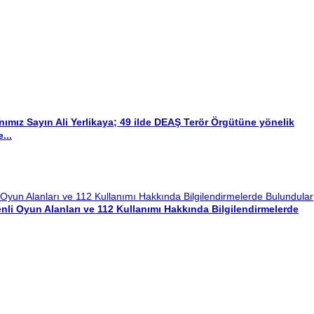
anımız Sayın Ali Yerlikaya; 49 ilde DEAŞ Terör Örgütüne yönelik
...
enli Oyun Alanları ve 112 Kullanımı Hakkında Bilgilendirmelerde