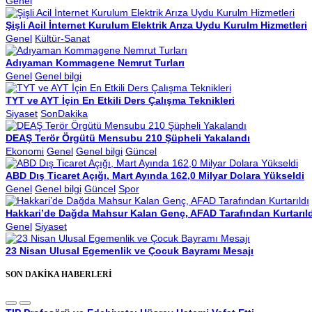
Genel
Şişli Acil İnternet Kurulum Elektrik Arıza Uydu Kurulm Hizmetleri
Genel
Kültür-Sanat
Adıyaman Kommagene Nemrut Turları
Genel
Genel bilgi
TYT ve AYT İçin En Etkili Ders Çalışma Teknikleri
Siyaset
SonDakika
DEAŞ Terör Örgütü Mensubu 210 Şüpheli Yakalandı
Ekonomi
Genel
Genel bilgi
Güncel
ABD Dış Ticaret Açığı, Mart Ayında 162,0 Milyar Dolara Yükseldi
Genel
Genel bilgi
Güncel
Spor
Hakkari’de Dağda Mahsur Kalan Genç, AFAD Tarafından Kurtarıld
Genel
Siyaset
23 Nisan Ulusal Egemenlik ve Çocuk Bayramı Mesajı
SON DAKİKA HABERLERİ