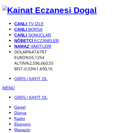
CANLI
TV İZLE
CANLI
BORSA
CANLI
SONUÇLAR
NÖBETÇİ
ECZANELER
NAMAZ
VAKİTLERİ
DOLAR
%
47,6787
EURO
%
55,1254
ALTIN
%2,59
6,660,55
BIST
-0.03%
1.690,16
GİRİŞ / KAYIT OL
MENÜ
GİRİŞ / KAYIT OL
Genel
Dünya
Kadın
Ekonomi
Magazin