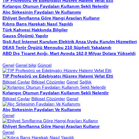
TIP Profesörü ve Edebiyatçı Hüsrev Hatemi Vefat Etti
Kırlangıç Otunun Faydaları Kullanım Şekli Nelerdir
Alıç Sirkesinin Faydaları Ve Kullanımı
Ehliyet Sınıflarına Göre Hangi Araçları Kullanır
Kıbrıs Barış Harekatı Nasıl Yapıldı
Türk Kahvesi Hakkında Bilgiler
Gauss Ölçümü Yapılır
Şişli Acil İnternet Kurulum Elektrik Arıza Uydu Kurulm Hizmetleri
DEAŞ Terör Örgütü Mensubu 210 Şüpheli Yakalandı
ABD Dış Ticaret Açığı, Mart Ayında 162,0 Milyar Dolara Yükseldi
Genel
Genel bilgi
Güncel
TIP Profesörü ve Edebiyatçı Hüsrev Hatemi Vefat Etti
Bitkisel Çaylar
Bitkisel Çözümler
Genel
Sağlık
Kırlangıç Otunun Faydaları Kullanım Şekli Nelerdir
Bitkisel Çaylar
Bitkisel Çözümler
Genel
Alıç Sirkesinin Faydaları Ve Kullanımı
Genel
Ehliyet Sınıflarına Göre Hangi Araçları Kullanır
Genel