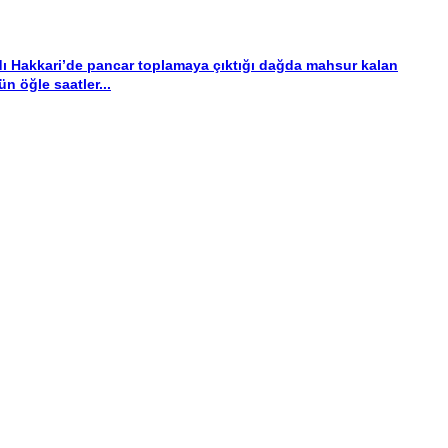
ı
Hakkari’de pancar toplamaya çıktığı dağda mahsur kalan
ün öğle saatler...