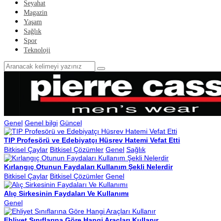
Seyahat
Magazin
Yaşam
Sağlık
Spor
Teknoloji
Genel
Genel bilgi
Güncel
TIP Profesörü ve Edebiyatçı Hüsrev Hatemi Vefat Etti
Bitkisel Çaylar
Bitkisel Çözümler
Genel
Sağlık
Kırlangıç Otunun Faydaları Kullanım Şekli Nelerdir
Bitkisel Çaylar
Bitkisel Çözümler
Genel
Alıç Sirkesinin Faydaları Ve Kullanımı
Genel
Ehliyet Sınıflarına Göre Hangi Araçları Kullanır